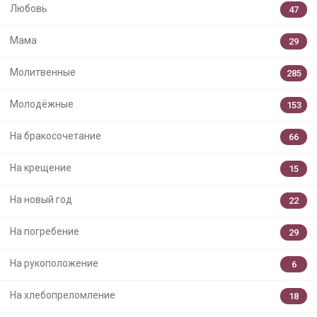
Любовь
47
Мама
29
Молитвенные
285
Молодёжные
153
На бракосочетание
66
На крещение
15
На новый год
22
На погребение
29
На рукоположение
6
На хлебопреломление
18