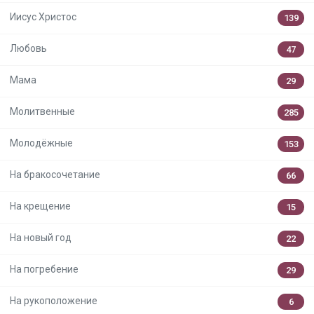
Иисус Христос
139
Любовь
47
Мама
29
Молитвенные
285
Молодёжные
153
На бракосочетание
66
На крещение
15
На новый год
22
На погребение
29
На рукоположение
6