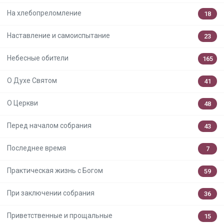
На хлебопреломление
18
Наставление и самоиспытание
23
Небесные обители
165
О Духе Святом
41
О Церкви
48
Перед началом собрания
43
Последнее время
7
Практическая жизнь с Богом
59
При заключении собрания
36
Приветственные и прощальные
15