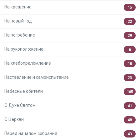
На крещение
15
На новый год
22
На погребение
29
На рукоположение
6
На хлебопреломление
18
Наставление и самоиспытание
23
Небесные обители
165
О Духе Святом
41
О Церкви
48
Перед началом собрания
43