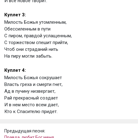
И все новое творит.
Куплет 3:
Милость Божья утомленным,
Обессиленным в пути
С пиром, правдой услащенным,
С торжеством спешит прийти,
Чтоб они страданий нить
На пиру могли забыть.
Куплет 4:
Милость Божья сокрушает
Власть греха и смерти гнет,
Ад в пучину низвергает,
Рай прекрасный создает
И в нем место всем дает,
Кто к Спасителю придет.
Предыдущая песня:
Правда, любит Бог меня