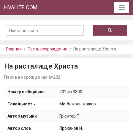
HVALITE.COM
Главная
Песнь возрождения
На ристалище Христа
На ристалище Христа
Песнь возрождения №202
Номер в сборнике
202 из 3300
Тональность
Ми-бемоль мажор
Автор музыки
Грюнтер Г.
Автор слов
Проханов И.