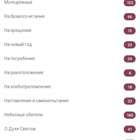
Молодёжные
153
На бракосочетание
66
На крещение
15
На новый год
22
На погребение
29
На рукоположение
6
На хлебопреломление
18
Наставление и самоиспытание
23
Небесные обители
165
О Духе Святом
41