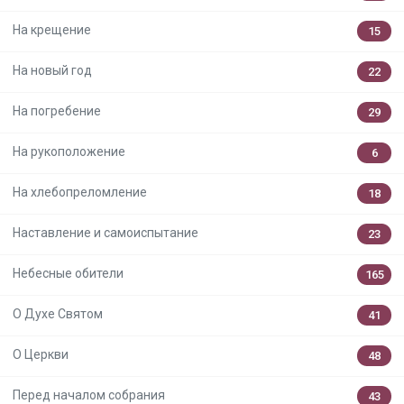
На крещение
15
На новый год
22
На погребение
29
На рукоположение
6
На хлебопреломление
18
Наставление и самоиспытание
23
Небесные обители
165
О Духе Святом
41
О Церкви
48
Перед началом собрания
43