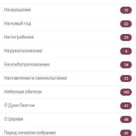
На крещение
15
На новый год
22
На погребение
29
На рукоположение
6
На хлебопреломление
18
Наставление и самоиспытание
23
Небесные обители
165
О Духе Святом
41
О Церкви
48
Перед началом собрания
43