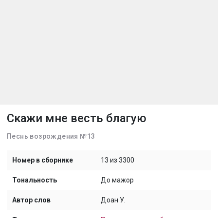
Скажи мне весть благую
Песнь возрождения №13
Номер в сборнике
13 из 3300
Тональность
До мажор
Автор слов
Доан У.