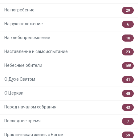
На погребение
29
На рукоположение
6
На хлебопреломление
18
Наставление и самоиспытание
23
Небесные обители
165
О Духе Святом
41
О Церкви
48
Перед началом собрания
43
Последнее время
7
Практическая жизнь с Богом
59