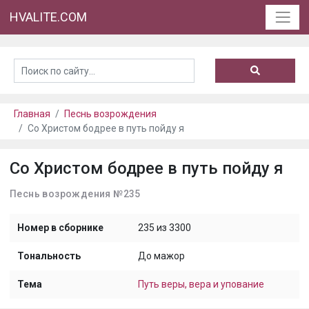
HVALITE.COM
Главная
Песнь возрождения
Со Христом бодрее в путь пойду я
Со Христом бодрее в путь пойду я
Песнь возрождения №235
Номер в сборнике
235 из 3300
Тональность
До мажор
Тема
Путь веры, вера и упование