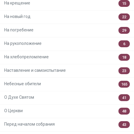
На крещение
15
На новый год
22
На погребение
29
На рукоположение
6
На хлебопреломление
18
Наставление и самоиспытание
23
Небесные обители
165
О Духе Святом
41
О Церкви
48
Перед началом собрания
43