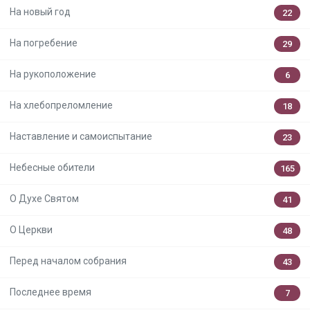
На новый год
22
На погребение
29
На рукоположение
6
На хлебопреломление
18
Наставление и самоиспытание
23
Небесные обители
165
О Духе Святом
41
О Церкви
48
Перед началом собрания
43
Последнее время
7