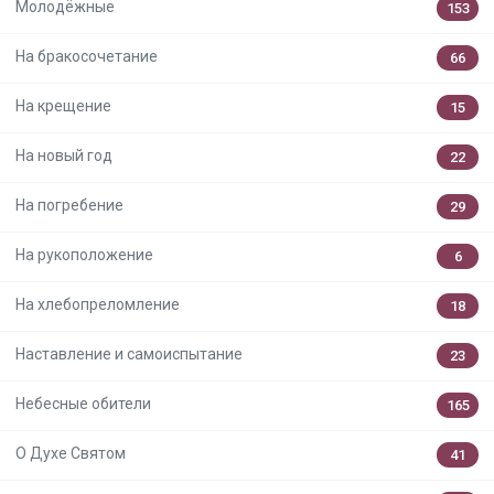
Молодёжные
153
На бракосочетание
66
На крещение
15
На новый год
22
На погребение
29
На рукоположение
6
На хлебопреломление
18
Наставление и самоиспытание
23
Небесные обители
165
О Духе Святом
41