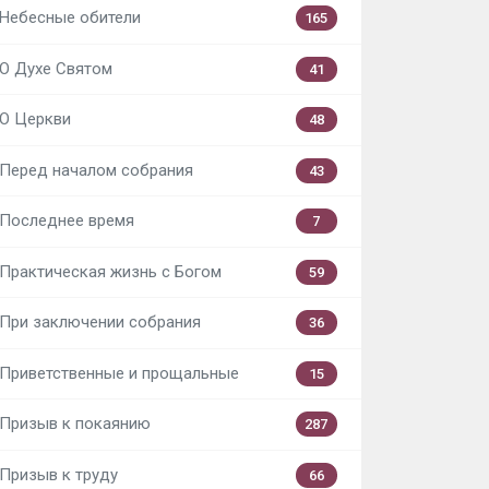
Небесные обители
165
О Духе Святом
41
О Церкви
48
Перед началом собрания
43
Последнее время
7
Практическая жизнь с Богом
59
При заключении собрания
36
Приветственные и прощальные
15
Призыв к покаянию
287
Призыв к труду
66