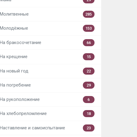
Молитвенные
285
Молодёжные
153
На бракосочетание
66
На крещение
15
На новый год
22
На погребение
29
На рукоположение
6
На хлебопреломление
18
Наставление и самоиспытание
23