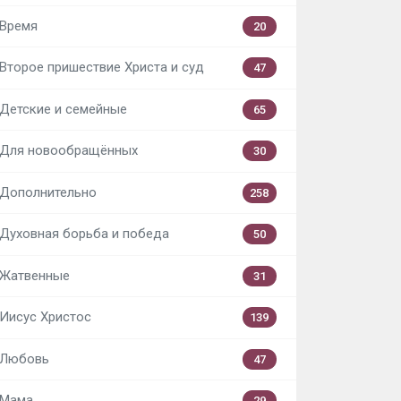
Время
20
Второе пришествие Христа и суд
47
Детские и семейные
65
Для новообращённых
30
Дополнительно
258
Духовная борьба и победа
50
Жатвенные
31
Иисус Христос
139
Любовь
47
Мама
29