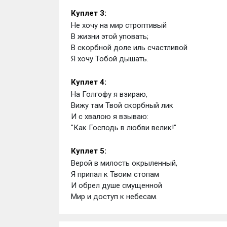
Куплет 3:
Не хочу на мир строптивый 
В жизни этой уповать; 
В скорбной доле иль счастливой 
Я хочу Тобой дышать.
Куплет 4:
На Голгофу я взираю, 
Вижу там Твой скорбный лик 
И с хвалою я взываю: 
"Как Господь в любви велик!"
Куплет 5:
Верой в милость окрыленный, 
Я припал к Твоим стопам 
И обрел душе смущенной 
Мир и доступ к небесам.