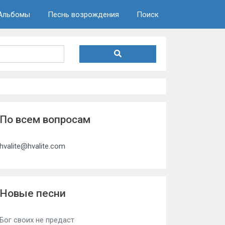
Альбомы
Песнь возрождения
Поиск
По всем вопросам
hvalite@hvalite.com
Новые песни
Бог своих не предаст