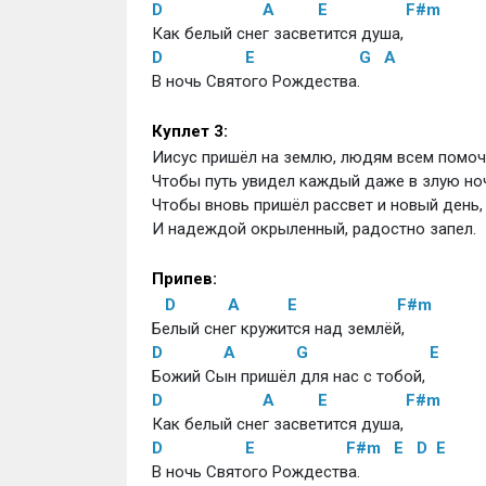
D
A
E
F#m
Как белый снег засветится душа,
D
E
G
A
В ночь Святого Рождества.
Куплет 3:
Иисус пришёл на землю, людям всем помоч
Чтобы путь увидел каждый даже в злую но
Чтобы вновь пришёл рассвет и новый день,
И надеждой окрыленный, радостно запел.
Припев:
D
A
E
F#m
Белый снег кружится над землёй,
D
A
G
E
Божий Сын пришёл для нас с тобой,
D
A
E
F#m
Как белый снег засветится душа,
D
E
F#m
E
D
E
В ночь Святого Рождества.