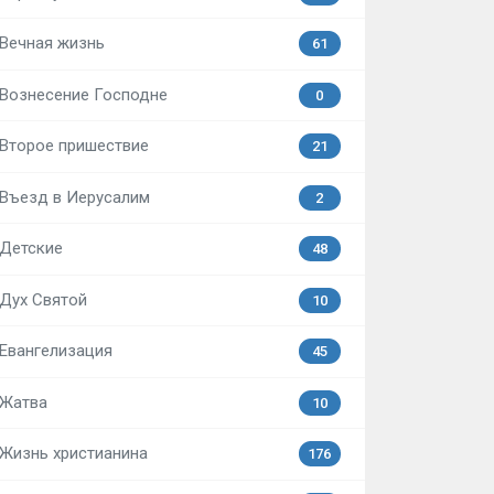
Вечная жизнь
61
Вознесение Господне
0
Второе пришествие
21
Въезд в Иерусалим
2
Детские
48
Дух Святой
10
Евангелизация
45
Жатва
10
Жизнь христианина
176