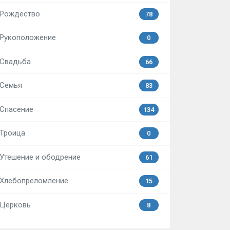
Рождество
78
Рукоположение
0
Свадьба
66
Семья
83
Спасение
134
Троица
0
Утешение и ободрение
61
Хлебопреломление
15
Церковь
8