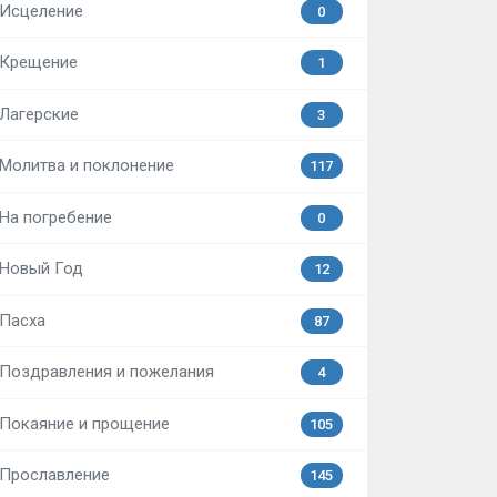
Исцеление
0
Крещение
1
Лагерские
3
Молитва и поклонение
117
На погребение
0
Новый Год
12
Пасха
87
Поздравления и пожелания
4
Покаяние и прощение
105
Прославление
145