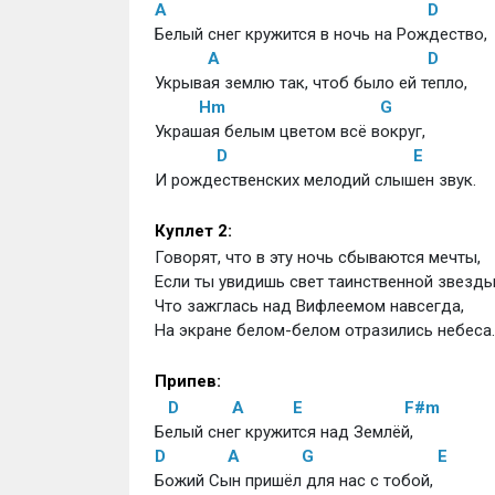
A
D
Белый снег кружится в ночь на Рождество,
A
D
Укрывая землю так, чтоб было ей тепло,
Hm
G
Украшая белым цветом всё вокруг,
D
E
И рождественских мелодий слышен звук.
Куплет 2:
Говорят, что в эту ночь сбываются мечты,
Если ты увидишь свет таинственной звезды
Что зажглась над Вифлеемом навсегда,
На экране белом-белом отразились небеса.
Припев:
D
A
E
F#m
Белый снег кружится над Землёй,
D
A
G
E
Божий Сын пришёл для нас с тобой,