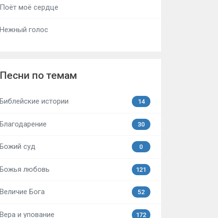
Поёт моё сердце
Нежный голос
Песни по темам
Библейские истории
14
Благодарение
30
Божий суд
0
Божья любовь
121
Величие Бога
52
Вера и упование
172