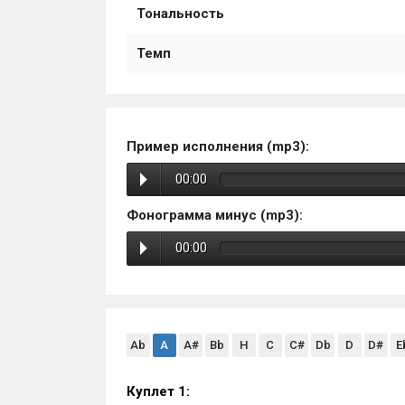
Тональность
Темп
Пример исполнения (mp3):
00:00
Фонограмма минус (mp3):
00:00
Ab
A
A#
Bb
H
C
C#
Db
D
D#
E
Куплет 1: