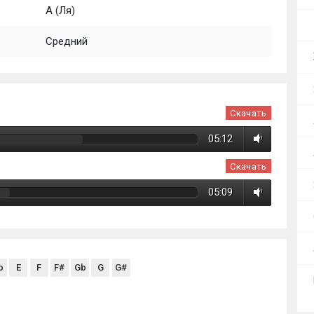
A (Ля)
Средний
Скачать
05:12
Скачать
05:09
b
E
F
F#
Gb
G
G#