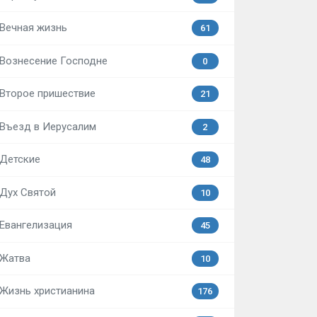
Вечная жизнь
61
Вознесение Господне
0
Второе пришествие
21
Въезд в Иерусалим
2
Детские
48
Дух Святой
10
Евангелизация
45
Жатва
10
Жизнь христианина
176