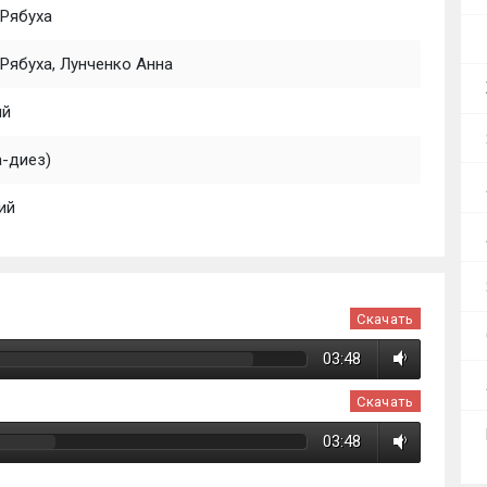
 Рябуха
Рябуха, Лунченко Анна
ий
а-диез)
ий
Скачать
03:48
Скачать
03:48