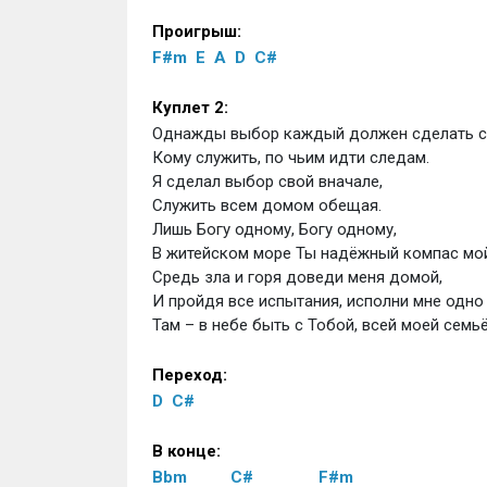
Проигрыш:
F#m
E
A
D
C#
Куплет 2:
Однажды выбор каждый должен сделать с
Кому служить, по чьим идти следам.
Я сделал выбор свой вначале, 
Служить всем домом обещая.
Лишь Богу одному, Богу одному,
В житейском море Ты надёжный компас мой
Средь зла и горя доведи меня домой,
И пройдя все испытания, исполни мне одно
Там – в небе быть с Тобой, всей моей семьё
Переход:
D
C#
В конце:
Bbm
C#
F#m