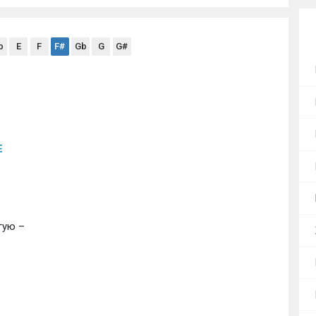
b
E
F
F#
Gb
G
G#
E
ую – 