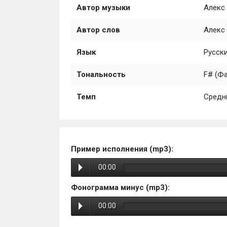
Автор музыки
Алекс
Автор слов
Алекс 
Язык
Русск
Тональность
F# (Ф
Темп
Средн
Пример исполнения (mp3):
00:00
Фонограмма минус (mp3):
00:00