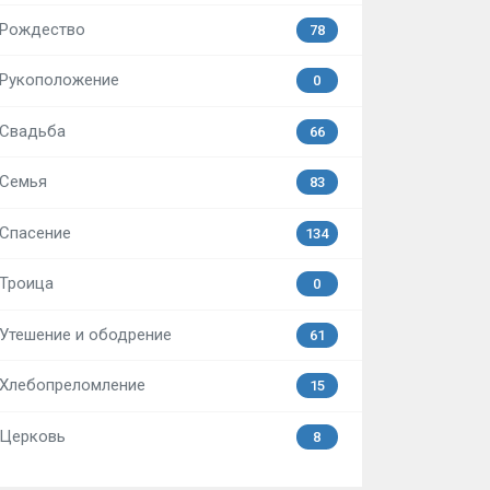
Рождество
78
Рукоположение
0
Свадьба
66
Семья
83
Спасение
134
Троица
0
Утешение и ободрение
61
Хлебопреломление
15
Церковь
8