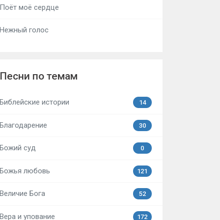
Поёт моё сердце
Нежный голос
Песни по темам
Библейские истории
14
Благодарение
30
Божий суд
0
Божья любовь
121
Величие Бога
52
Вера и упование
172