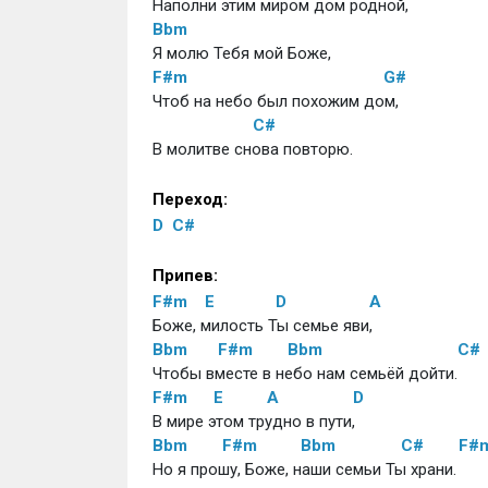
Наполни этим миром дом родной,
Bbm
Я молю Тебя мой Боже, 
F#m
G#
Чтоб на небо был похожим дом,
C#
В молитве снова повторю.
Переход:
D
C#
Припев:
F#m
E
D
A
Боже, милость Ты семье яви,
Bbm
F#m
Bbm
C#
Чтобы вместе в небо нам семьёй дойти.
F#m
E
A
D
В мире этом трудно в пути,
Bbm
F#m
Bbm
C#
F#
Но я прошу, Боже, наши семьи Ты храни.