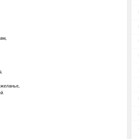
ам,
.
 желанье,
й.