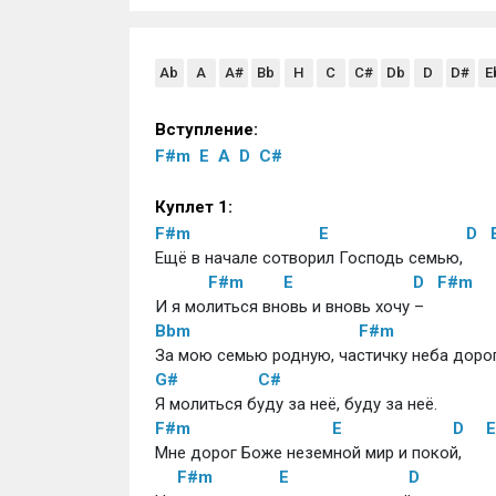
Ab
A
A#
Bb
H
C
C#
Db
D
D#
E
Вступление:
F#m
E
A
D
C#
Куплет 1:
F#m
E
D
Ещё в начале сотворил Господь семью,
F#m
E
D
F#m
И я молиться вновь и вновь хочу – 
Bbm
F#m
За мою семью родную, частичку неба дорог
G#
C#
Я молиться буду за неё, буду за неё.
F#m
E
D
E
Мне дорог Боже неземной мир и покой,
F#m
E
D