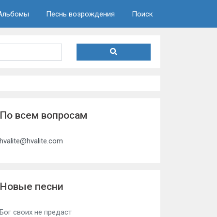
Альбомы
Песнь возрождения
Поиск
По всем вопросам
hvalite@hvalite.com
Новые песни
Бог своих не предаст