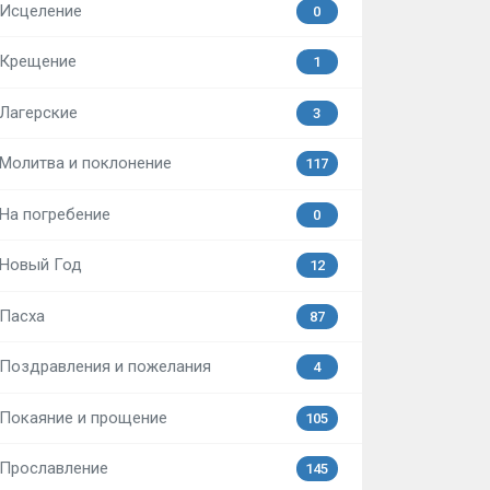
Исцеление
0
Крещение
1
Лагерские
3
Молитва и поклонение
117
На погребение
0
Новый Год
12
Пасха
87
Поздравления и пожелания
4
Покаяние и прощение
105
Прославление
145