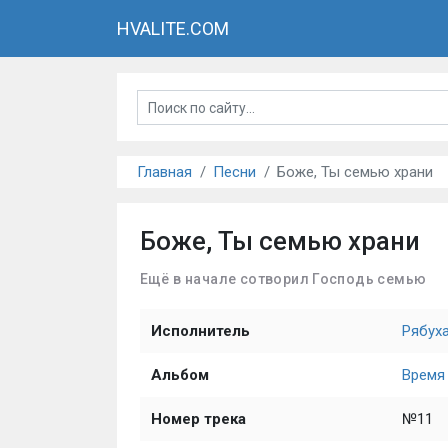
HVALITE.COM
Главная
Песни
Боже, Ты семью храни
Боже, Ты семью храни
Ещё в начале сотворил Господь семью
Исполнитель
Рябух
Альбом
Время
Номер трека
№11