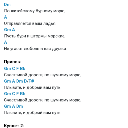
Dm
По житейскому бурному морю,
A
Отправляется ваша ладья.
Gm
A
Пусть бури и штормы морские,
A
Не угасят любовь в вас друзья.
Припев:
Gm
C
F
Bb
Счастливой дороги, по шумному морю,
Gm
A
Dm
D
/
F#
Плывите, и добрый вам путь.
Gm
C
F
Bb
Счастливой дороги, по шумному морю,
Gm
A
Dm
Плывите, и добрый вам путь.
Куплет 2: