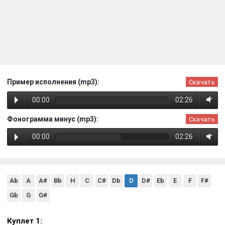
Пример исполнения (mp3):
Скачать
00:00
02:26
Фонограмма минус (mp3):
Скачать
00:00
02:26
Ab
A
A#
Bb
H
C
C#
Db
D
D#
Eb
E
F
F#
Gb
G
G#
Куплет 1: