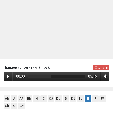
Пример исполнения (mp3):
Скачать
00:00
05:46
Ab
A
A#
Bb
H
C
C#
Db
D
D#
Eb
E
F
F#
Gb
G
G#