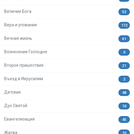
Величие Бога
52
Вера и упование
172
Вечная жизнь
61
Вознесение Господне
0
Второе пришествие
21
Въезд в Иерусалим
2
Детские
48
Дух Святой
10
Евангелизация
45
Жатва
10