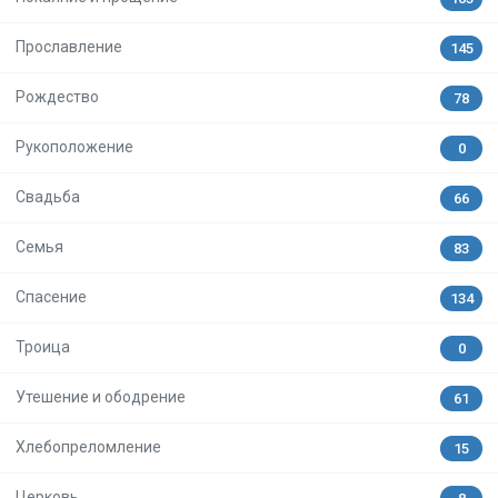
Прославление
145
Рождество
78
Рукоположение
0
Свадьба
66
Семья
83
Спасение
134
Троица
0
Утешение и ободрение
61
Хлебопреломление
15
Церковь