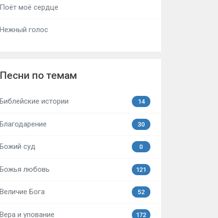
Поёт моё сердце
Нежный голос
Песни по темам
Библейские истории
14
Благодарение
30
Божий суд
0
Божья любовь
121
Величие Бога
52
Вера и упование
172