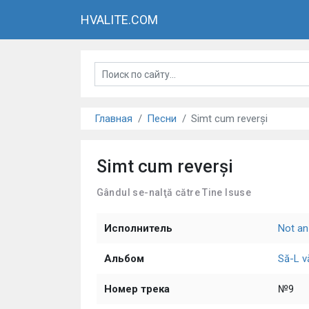
HVALITE.COM
Главная
Песни
Simt cum reverși
Simt cum reverși
Gândul se-nalţă către Tine Isuse
Исполнитель
Not an
Альбом
Să-L 
Номер трека
№9