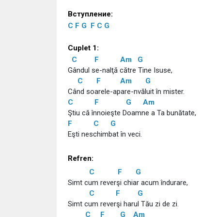
Вступление:
C
F
G
F
C
G
Cuplet 1:
C
F
Am
G
Gândul se-nalţă către Tine Isuse,
C
F
Am
G
Când soarele-apare-nvăluit în mister.
C
F
G
Am
Ştiu că înnoieşte Doamne a Ta bunătate,
F
C
G
Eşti neschimbat în veci.
Refren:
C
F
G
Simt cum reverşi chiar acum îndurare,
C
F
G
Simt cum reverşi harul Tău zi de zi.
C
F
G
Am