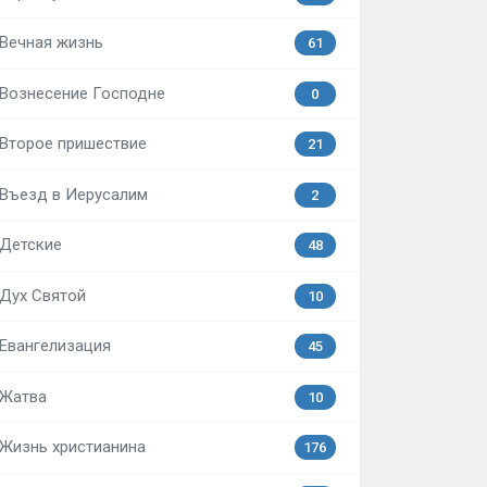
Вечная жизнь
61
Вознесение Господне
0
Второе пришествие
21
Въезд в Иерусалим
2
Детские
48
Дух Святой
10
Евангелизация
45
Жатва
10
Жизнь христианина
176