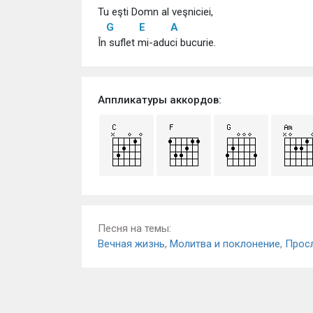
Tu eşti Domn al veşniciei,
G
E
A
În suflet mi-aduci bucurie.
Аппликатуры аккордов:
Песня на темы:
Вечная жизнь
,
Молитва и поклонение
,
Прос