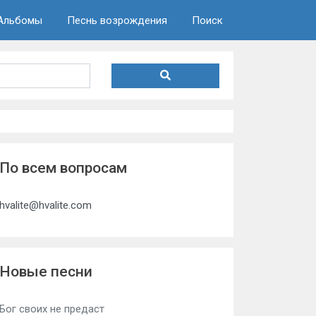
Альбомы
Песнь возрождения
Поиск
По всем вопросам
hvalite@hvalite.com
Новые песни
Бог своих не предаст