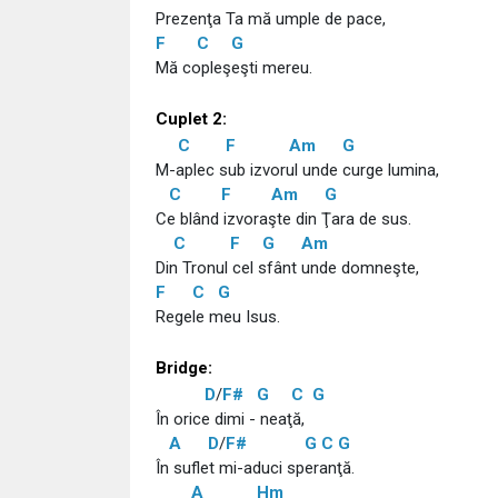
Prezenţa Ta mă umple de pace,
F
C
G
Mă copleşeşti mereu.
Cuplet 2:
C
F
Am
G
M-aplec sub izvorul unde curge lumina,
C
F
Am
G
Ce blând izvoraşte din Ţara de sus.
C
F
G
Am
Din Tronul cel sfânt unde domneşte,
F
C
G
Regele meu Isus.
Bridge:
D
/
F#
G
C
G
În orice dimi - neaţă,
A
D
/
F#
G
C
G
În suflet mi-aduci speranţă.
A
Hm