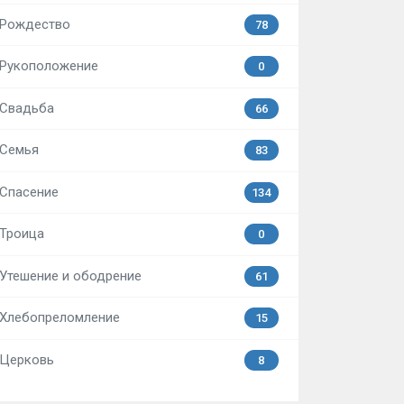
Рождество
78
Рукоположение
0
Свадьба
66
Семья
83
Спасение
134
Троица
0
Утешение и ободрение
61
Хлебопреломление
15
Церковь
8