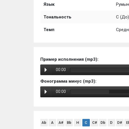
Язык
Румын
Тональность
C (До)
Темп
Средн
Пример исполнения (mp3):
00:00
Фонограмма минус (mp3):
00:00
Ab
A
A#
Bb
H
C
C#
Db
D
D#
E