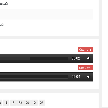
ский
ий
Скачать
05:02
Скачать
05:04
b
E
F
F#
Gb
G
G#