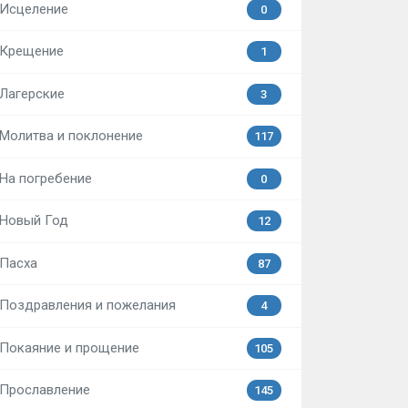
Исцеление
0
Крещение
1
Лагерские
3
Молитва и поклонение
117
На погребение
0
Новый Год
12
Пасха
87
Поздравления и пожелания
4
Покаяние и прощение
105
Прославление
145