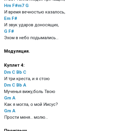
Hm
F#m7
G
И время вечностью казалось,
Em
F#
И звук ударов доносящих,
G
F#
Эхом в небо подымались...
Модуляция.
Куплет 4:
Dm
C
Bb
C
И три креста, и я стою
Dm
C
Bb
A
Мученья вижу,боль Твою
Gm
A
Как я могла, о мой Иисус?
Gm
A
Прости меня... молю...
Проигрыш..