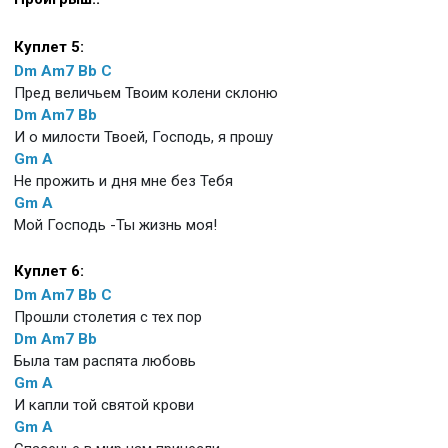
Куплет 5:
Dm
Am7
Bb
C
Пред величьем Твоим колени склоню
Dm
Am7
Bb
И о милости Твоей, Господь, я прошу
Gm
A
Не прожить и дня мне без Тебя
Gm
A
Мой Господь -Ты жизнь моя!
Куплет 6:
Dm
Am7
Bb
C
Прошли столетия с тех пор
Dm
Am7
Bb
Была там распята любовь
Gm
A
И капли той святой крови
Gm
A