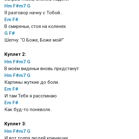
Hm
F#m7
G
Я разговор начну с Тобой...
Em
F#
В смиреньи, стоя на коленях
G
F#
Шепчу: "О Боже, Боже мой!"
Куплет 2:
Hm
F#m7
G
В моём виденьи вновь предстанут
Hm
F#m7
G
Картины жуткие до боли..
Em
F#
И там Тебя я расспинаю
Em
F#
Как буд-то поневоле..
Куплет 3:
Hm
F#m7
G
И вот толпа людей кричащих,