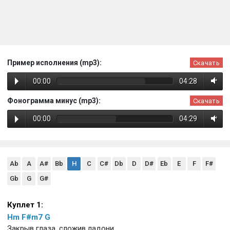
Пример исполнения (mp3):
Скачать
00:00
04:28
Фонограмма минус (mp3):
Скачать
00:00
04:29
Ab
A
A#
Bb
H
C
C#
Db
D
D#
Eb
E
F
F#
Gb
G
G#
Куплет 1:
Hm
F#m7
G
Закрыв глаза, сложив ладони