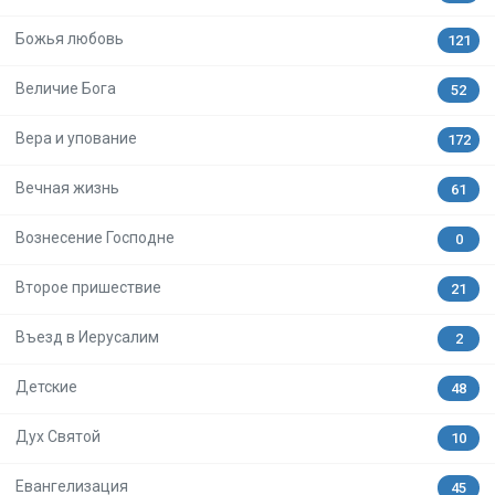
Божья любовь
121
Величие Бога
52
Вера и упование
172
Вечная жизнь
61
Вознесение Господне
0
Второе пришествие
21
Въезд в Иерусалим
2
Детские
48
Дух Святой
10
Евангелизация
45