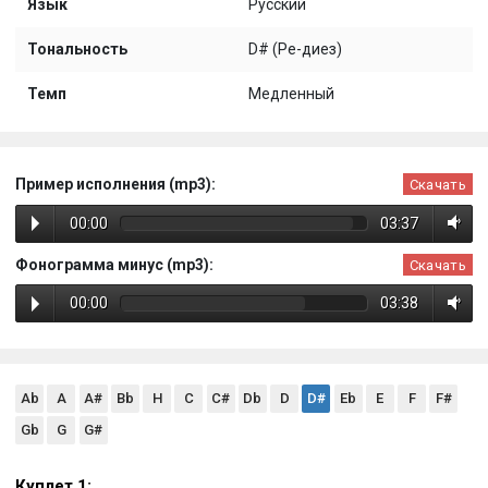
Язык
Русский
Тональность
D# (Ре-диез)
Темп
Медленный
Пример исполнения (mp3):
Скачать
00:00
03:37
Фонограмма минус (mp3):
Скачать
00:00
03:38
Ab
A
A#
Bb
H
C
C#
Db
D
D#
Eb
E
F
F#
Gb
G
G#
Куплет 1: