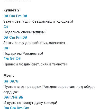
Куплет 2:
D#
Cm
Fm
D#
Зажги свечу для бездомных и голодных!
C#
Поделись своим теплом!
D#
Cm
Fm
D#
Зажги свечу для забытых, одиноких -
C#
Подари им Рождество!
Fm
D#
C#
Принеси людям свет, сияй в темноте!
Мост:
G#
D#
/
G
Пусть в этот праздник Рождества растает лед обид в
сердцах!
D#m
/
F#
Bb
И пусть не тронут душу холода!
Dm
Gm
Dm
Gm