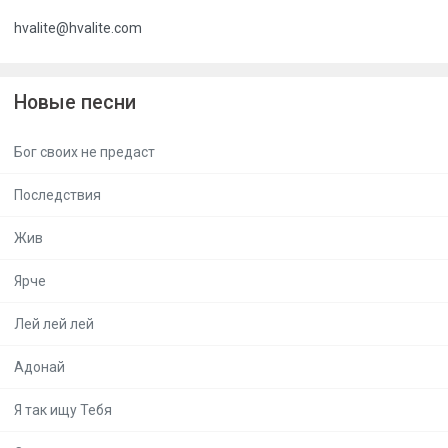
hvalite@hvalite.com
Новые песни
Бог своих не предаст
Последствия
Жив
Ярче
Лей лей лей
Адонай
Я так ищу Тебя