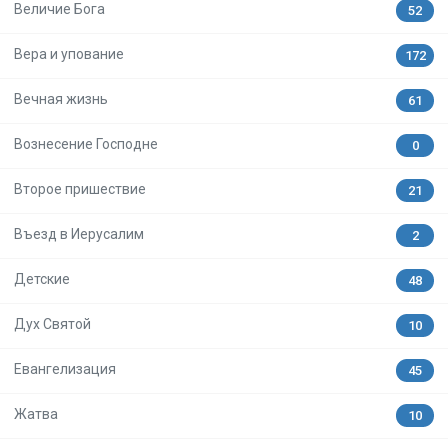
Величие Бога
52
Вера и упование
172
Вечная жизнь
61
Вознесение Господне
0
Второе пришествие
21
Въезд в Иерусалим
2
Детские
48
Дух Святой
10
Евангелизация
45
Жатва
10