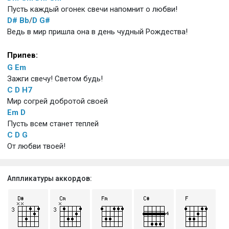
Пусть каждый огонек свечи напомнит о любви!
D#
Bb
/
D
G#
Ведь в мир пришла она в день чудный Рождества!
Припев:
G
Em
Зажги свечу! Светом будь!
C
D
H7
Мир согрей добротой своей
Em
D
Пусть всем станет теплей
C
D
G
От любви твоей!
Аппликатуры аккордов: