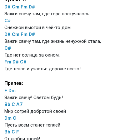
D#
Cm
Fm
D#
Зажги свечу там, где горе постучалось
C#
Снежной вьюгой в чей-то дом.
D#
Cm
Fm
D#
Зажги свечу там, где жизнь ненужной стала,
C#
Где нет солнца за окном,
Fm
D#
C#
Где тепло и участье дороже всего!
Припев:
F
Dm
Зажги свечу! Светом будь!
Bb
C
A7
Мир согрей добротой своей
Dm
C
Пусть всем станет теплей
Bb
C
F
От любви твоей!