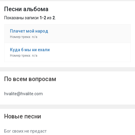
Песни альбома
Показаны записи
1-2
из
2
.
Плачет мой народ
Номер трека: n/a
Куда б мы ни ехали
Номер трека: n/a
По всем вопросам
hvalite@hvalite.com
Новые песни
Бог своих не предаст