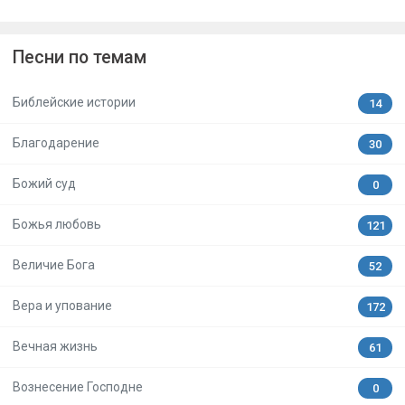
Песни по темам
Библейские истории
14
Благодарение
30
Божий суд
0
Божья любовь
121
Величие Бога
52
Вера и упование
172
Вечная жизнь
61
Вознесение Господне
0