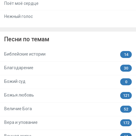
Поёт моё сердце
Нежный голос
Песни по темам
Библейские истории
14
Благодарение
30
Божий суд
0
Божья любовь
121
Величие Бога
52
Вера и упование
172