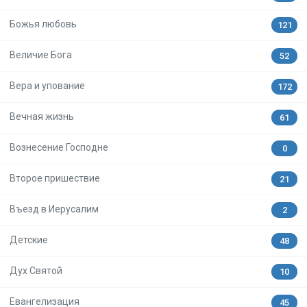
Божья любовь
121
Величие Бога
52
Вера и упование
172
Вечная жизнь
61
Вознесение Господне
0
Второе пришествие
21
Въезд в Иерусалим
2
Детские
48
Дух Святой
10
Евангелизация
45