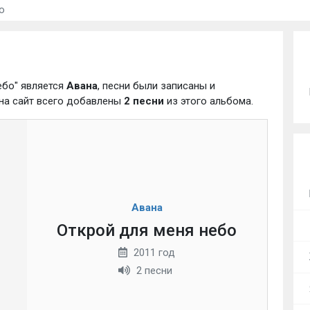
о
ебо" является
Авана
, песни были записаны и
 на сайт всего добавлены
2 песни
из этого альбома.
Авана
Открой для меня небо
2011 год
2 песни