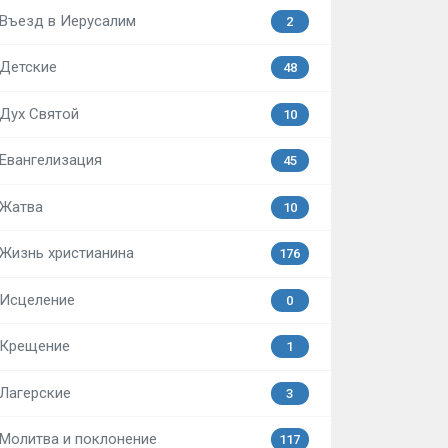
Въезд в Иерусалим
2
Детские
48
Дух Святой
10
Евангелизация
45
Жатва
10
Жизнь христианина
176
Исцеление
0
Крещение
1
Лагерские
3
Молитва и поклонение
117