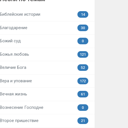
Библейские истории
14
Благодарение
30
Божий суд
0
Божья любовь
121
Величие Бога
52
Вера и упование
172
Вечная жизнь
61
Вознесение Господне
0
Второе пришествие
21