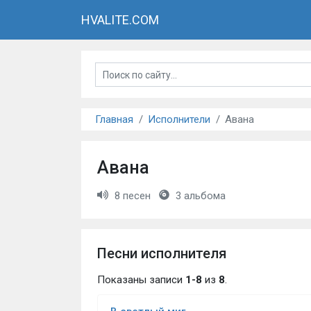
HVALITE.COM
Главная
Исполнители
Авана
Авана
8 песен
3 альбома
Песни исполнителя
Показаны записи
1-8
из
8
.