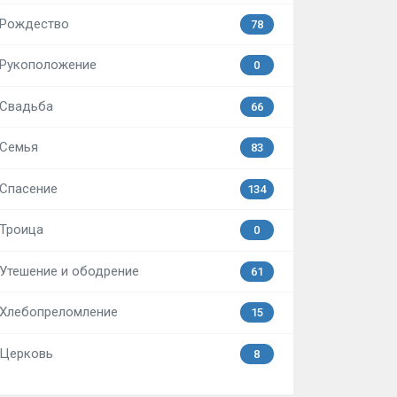
Рождество
78
Рукоположение
0
Свадьба
66
Семья
83
Спасение
134
Троица
0
Утешение и ободрение
61
Хлебопреломление
15
Церковь
8