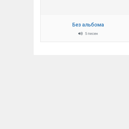
Без альбома
5 песен