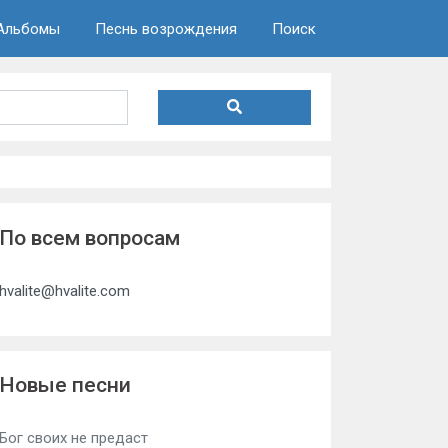
Альбомы
Песнь возрождения
Поиск
По всем вопросам
hvalite@hvalite.com
Новые песни
Бог своих не предаст