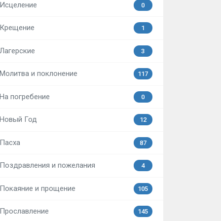
Исцеление
0
Крещение
1
Лагерские
3
Молитва и поклонение
117
На погребение
0
Новый Год
12
Пасха
87
Поздравления и пожелания
4
Покаяние и прощение
105
Прославление
145