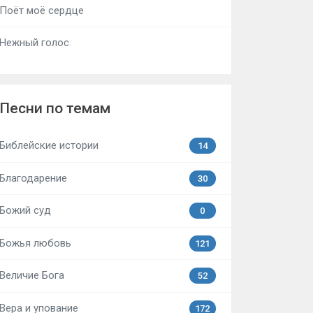
Поёт моё сердце
Нежный голос
Песни по темам
Библейские истории
14
Благодарение
30
Божий суд
0
Божья любовь
121
Величие Бога
52
Вера и упование
172