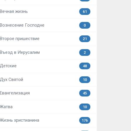
Вечная жизнь
61
Вознесение Господне
0
Второе пришествие
21
Въезд в Иерусалим
2
Детские
48
Дух Святой
10
Евангелизация
45
Жатва
10
Жизнь христианина
176