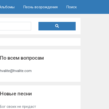
Альбомы
Песнь возрождения
Поиск
По всем вопросам
hvalite@hvalite.com
Новые песни
Бог своих не предаст