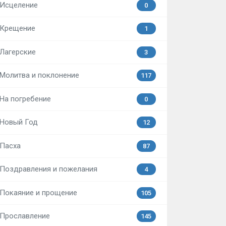
Исцеление
0
Крещение
1
Лагерские
3
Молитва и поклонение
117
На погребение
0
Новый Год
12
Пасха
87
Поздравления и пожелания
4
Покаяние и прощение
105
Прославление
145