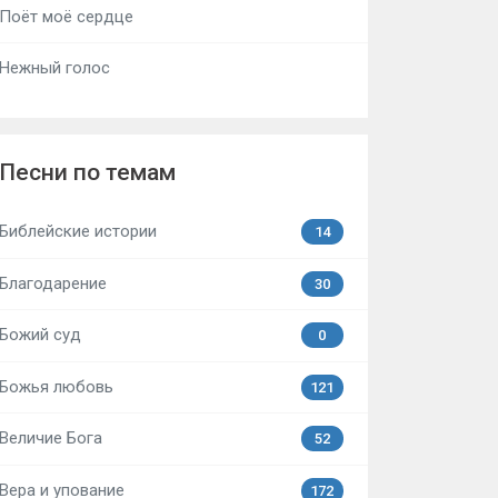
Поёт моё сердце
Нежный голос
Песни по темам
Библейские истории
14
Благодарение
30
Божий суд
0
Божья любовь
121
Величие Бога
52
Вера и упование
172