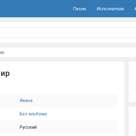
Песни
Исполнители
ир
мир
Авана
Без альбома
Русский