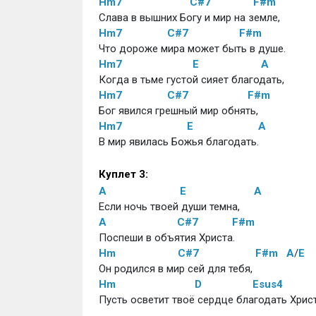
Hm7
C#7
F#m
Слава в вышних Богу и мир на земле,
Hm7
C#7
F#m
Что дороже мира может быть в душе.
Hm7
E
A
Когда в тьме густой сияет благодать,
Hm7
C#7
F#m
Бог явился грешный мир обнять,
Hm7
E
A
В мир явилась Божья благодать.
Куплет 3:
A
E
A
Если ночь твоей души темна,
A
C#7
F#m
Поспеши в объятия Христа.
Hm
C#7
F#m
A
/
E
Он родился в мир сей для тебя,
Hm
D
Esus4
Пусть осветит твоё сердце благодать Христ