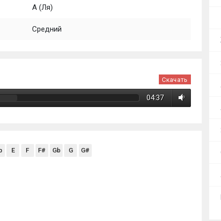
A (Ля)
Средний
Скачать
04:37
b
E
F
F#
Gb
G
G#