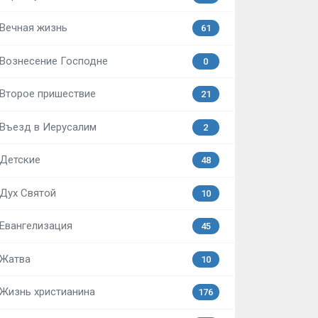
Вечная жизнь
61
Вознесение Господне
0
Второе пришествие
21
Въезд в Иерусалим
2
Детские
48
Дух Святой
10
Евангелизация
45
Жатва
10
Жизнь христианина
176