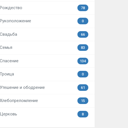
Рождество
78
Рукоположение
0
Свадьба
66
Семья
83
Спасение
134
Троица
0
Утешение и ободрение
61
Хлебопреломление
15
Церковь
8