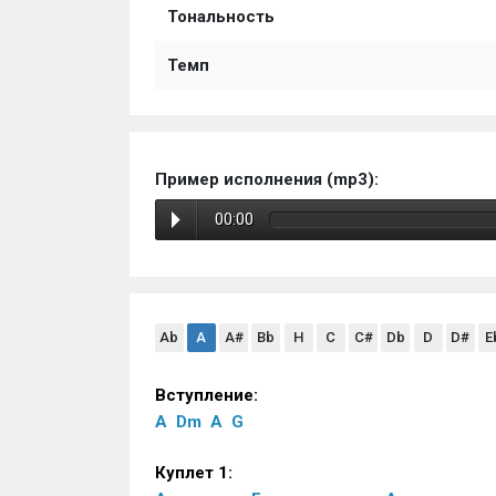
Тональность
Темп
Пример исполнения (mp3):
00:00
Ab
A
A#
Bb
H
C
C#
Db
D
D#
E
Вступление:
A
Dm
A
G
Куплет 1: