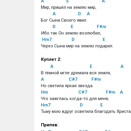
A
E
A
Мир, пришёл на землю мир,
A
D
A
Бог Сына Своего явил.
D
E
F#m
Ибо так Он землю возлюбил,
Hm7
D
E
Через Сына мир на землю подарил.
Куплет 2:
A
E
A
В тёмной мгле дремала вся земля,
A
C#7
F#m
Но светила яркая звезда.
Hm
C#7
F#m
A
Что зажглась когда-то для меня,
Hm7
D
E
Тьму мою вдруг осветила благодать Христа
Припев: