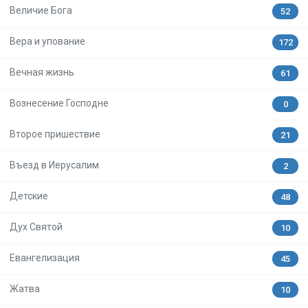
Величие Бога
52
Вера и упование
172
Вечная жизнь
61
Вознесение Господне
0
Второе пришествие
21
Въезд в Иерусалим
2
Детские
48
Дух Святой
10
Евангелизация
45
Жатва
10