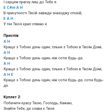
І серцем прагну лиш до Тебе я.
E
C#m
A
H
В присутності Твоїй завжди знаходжу спокій,
E
A
H
У тіні Твоїх крил співаю я.
Приспів:
A
H
Краще з Тобою день один, тільки з Тобою в Твоїм Домі,
A
H
Краще з Тобою день один, ніж сотні будь-де,
A
H
Краще з Тобою день один, тільки з Тобою в Твоїм Домі,
A
H
E
Краще з Тобою день один, ніж сотні будь-де, сотні будь-
де.
Куплет 2:
Побачити красу Твою, Господь, бажаю,
Знайти Тебе, де слава є Твоя.