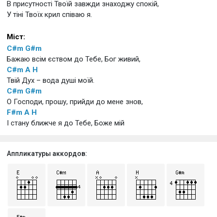
В присутності Твоїй завжди знаходжу спокій,
У тіні Твоїх крил співаю я.
Міст:
C#m
G#m
Бажаю всім єством до Тебе, Бог живий,
C#m
A
H
Твій Дух – вода душі моїй.
C#m
G#m
О Господи, прошу, прийди до мене знов,
F#m
A
H
І стану ближче я до Тебе, Боже мій
Аппликатуры аккордов: