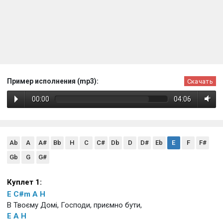
Пример исполнения (mp3):
Скачать
00:00
04:06
Ab
A
A#
Bb
H
C
C#
Db
D
D#
Eb
E
F
F#
Gb
G
G#
Куплет 1:
E
C#m
A
H
В Твоєму Домі, Господи, приємно бути,
E
A
H