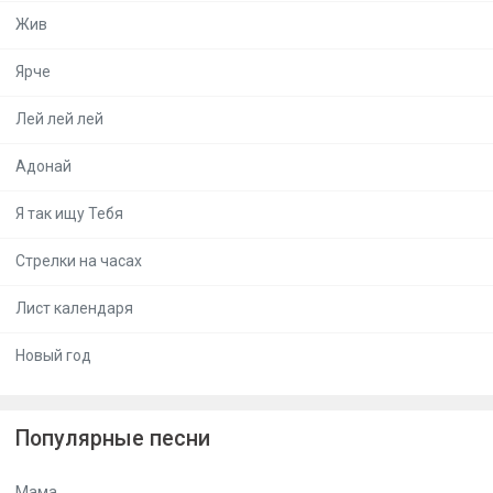
Жив
Ярче
Лей лей лей
Адонай
Я так ищу Тебя
Стрелки на часах
Лист календаря
Новый год
Популярные песни
Мама