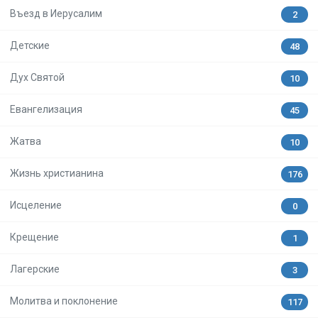
Въезд в Иерусалим
2
Детские
48
Дух Святой
10
Евангелизация
45
Жатва
10
Жизнь христианина
176
Исцеление
0
Крещение
1
Лагерские
3
Молитва и поклонение
117