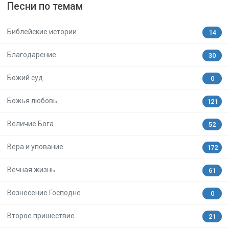
Песни по темам
Библейские истории
14
Благодарение
30
Божий суд
0
Божья любовь
121
Величие Бога
52
Вера и упование
172
Вечная жизнь
61
Вознесение Господне
0
Второе пришествие
21