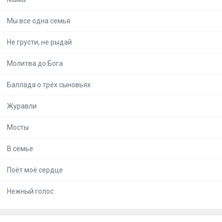
Мы все одна семья
Не грусти, не рыдай
Молитва до Бога
Баллада о трёх сыновьях
Журавли
Мосты
В семье
Поёт моё сердце
Нежный голос