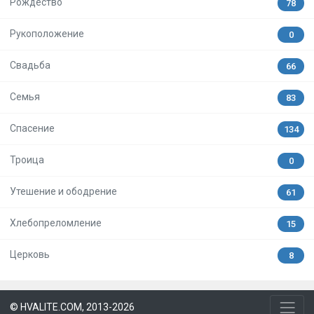
Рождество
78
Рукоположение
0
Свадьба
66
Семья
83
Спасение
134
Троица
0
Утешение и ободрение
61
Хлебопреломление
15
Церковь
8
© HVALITE.COM, 2013-2026