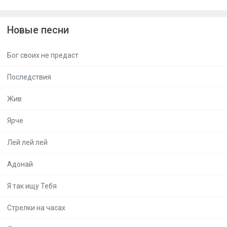
Новые песни
Бог своих не предаст
Последствия
Жив
Ярче
Лей лей лей
Адонай
Я так ищу Тебя
Стрелки на часах