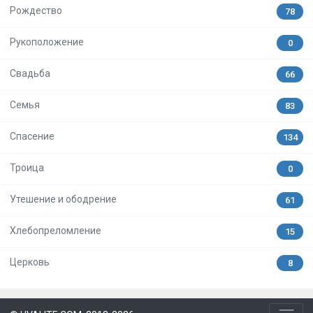
Рождество
78
Рукоположение
0
Свадьба
66
Семья
83
Спасение
134
Троица
0
Утешение и ободрение
61
Хлебопреломление
15
Церковь
8