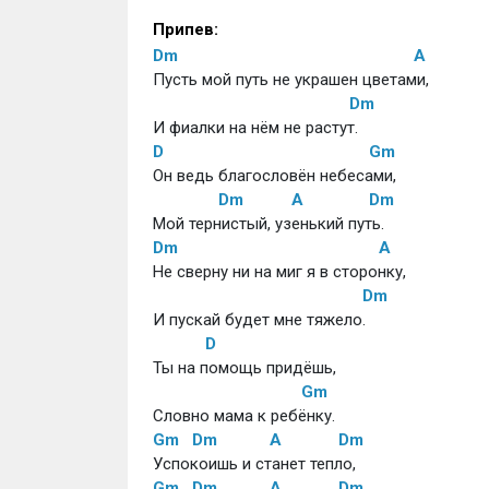
Припев:
Dm
A
Пусть мой путь не украшен цветами,
Dm
И фиалки на нём не растут.
D
Gm
Он ведь благословён небесами,
Dm
A
Dm
Мой тернистый, узенький путь.
Dm
A
Не сверну ни на миг я в сторонку,
Dm
И пускай будет мне тяжело.
D
Ты на помощь придёшь, 
Gm
Словно мама к ребёнку.
Gm
Dm
A
Dm
Успокоишь и станет тепло,
Gm
Dm
A
Dm