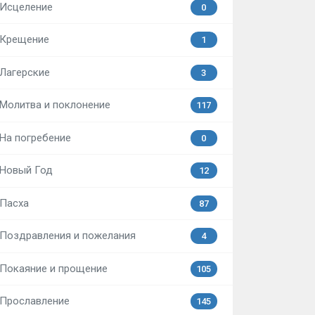
Исцеление
0
Крещение
1
Лагерские
3
Молитва и поклонение
117
На погребение
0
Новый Год
12
Пасха
87
Поздравления и пожелания
4
Покаяние и прощение
105
Прославление
145