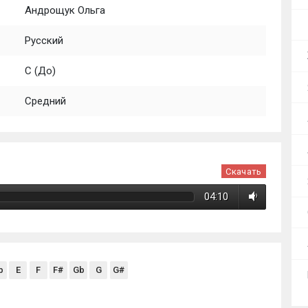
Андрощук Ольга
Русский
C (До)
Средний
Скачать
04:10
b
E
F
F#
Gb
G
G#