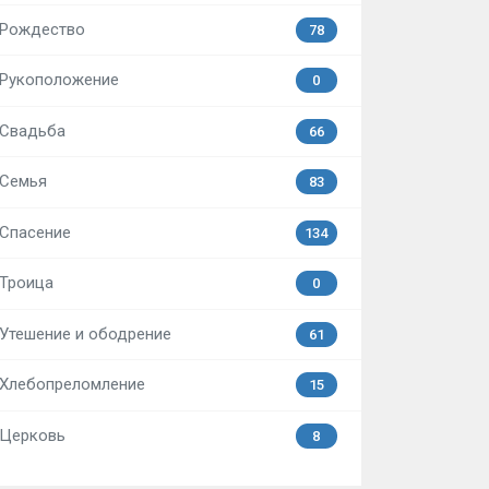
Рождество
78
Рукоположение
0
Свадьба
66
Семья
83
Спасение
134
Троица
0
Утешение и ободрение
61
Хлебопреломление
15
Церковь
8