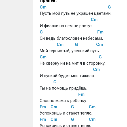
Припев:
Cm
G
Пусть мой путь не украшен цветами,
Cm
И фиалки на нём не растут.
C
Fm
Он ведь благословён небесами,
Cm
G
Cm
Мой тернистый, узенький путь.
Cm
G
Не сверну ни на миг я в сторонку,
Cm
И пускай будет мне тяжело.
C
Ты на помощь придёшь, 
Fm
Словно мама к ребёнку.
Fm
Cm
G
Cm
Успокоишь и станет тепло,
Fm
Cm
G
Cm
Успокоишь и станет тепло.