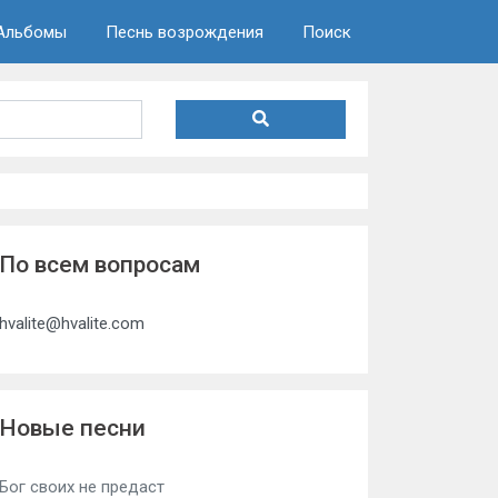
Альбомы
Песнь возрождения
Поиск
По всем вопросам
hvalite@hvalite.com
Новые песни
Бог своих не предаст