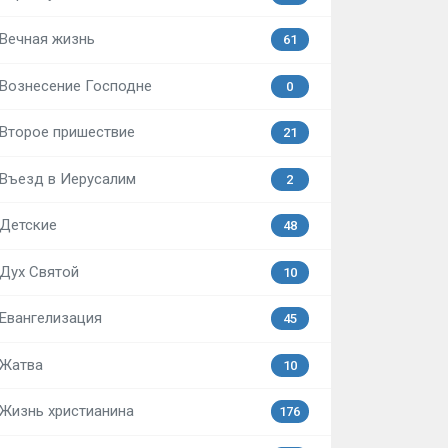
Вечная жизнь
61
Вознесение Господне
0
Второе пришествие
21
Въезд в Иерусалим
2
Детские
48
Дух Святой
10
Евангелизация
45
Жатва
10
Жизнь христианина
176