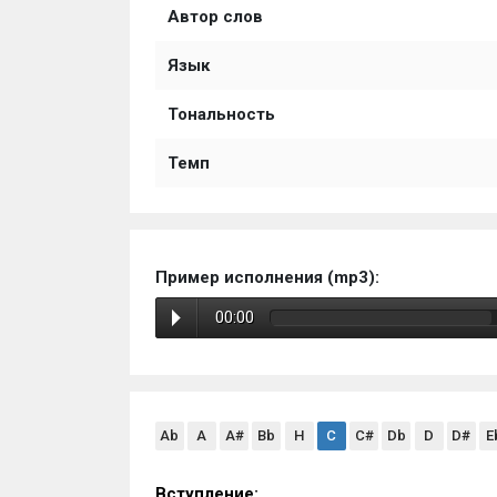
Автор слов
Язык
Тональность
Темп
Пример исполнения (mp3):
00:00
Ab
A
A#
Bb
H
C
C#
Db
D
D#
E
Вступление: