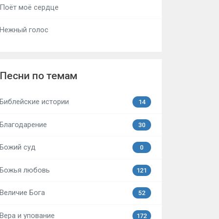
Поёт моё сердце
Нежный голос
Песни по темам
Библейские истории
14
Благодарение
30
Божий суд
0
Божья любовь
121
Величие Бога
52
Вера и упование
172