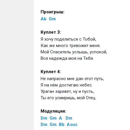
Проигрыш:
Ab
Gm
Куплет 3:
Я хочу поделиться с Тобой,
Как же много тревожит меня.
Мой Спаситель услышь, успокой,
Вся надежда моя на Тебя.
Куплет 4:
Не напрасно мне дан этот путь,
Я на нём достигаю небес.
Ураган заревёт, ну и пусть,
Ты его усмиришь, мой Отец.
Модуляция:
Dm
Gm
A
Dm
Dm
Gm
Bb
Asus