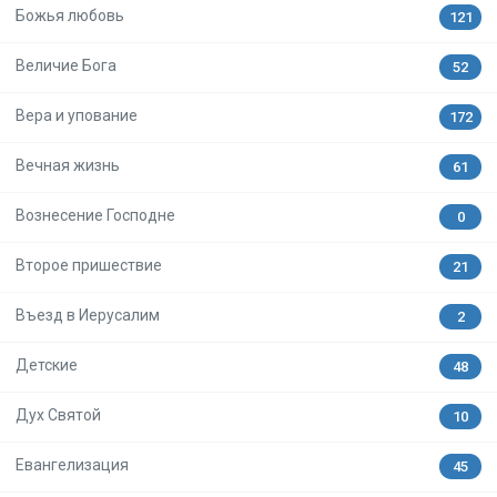
Божья любовь
121
Величие Бога
52
Вера и упование
172
Вечная жизнь
61
Вознесение Господне
0
Второе пришествие
21
Въезд в Иерусалим
2
Детские
48
Дух Святой
10
Евангелизация
45