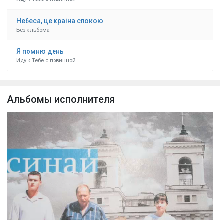
Небеса, це краіна спокою
Без альбома
Я помню день
Иду к Тебе с повинной
Альбомы исполнителя