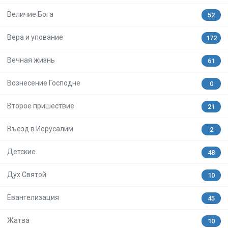
Величие Бога
52
Вера и упование
172
Вечная жизнь
61
Вознесение Господне
0
Второе пришествие
21
Въезд в Иерусалим
2
Детские
48
Дух Святой
10
Евангелизация
45
Жатва
10