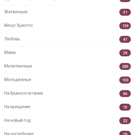
Жатвенные
31
Иисус Христос
139
Любовь
47
Мама
29
Молитвенные
285
Молодёжные
153
На бракосочетание
66
На крещение
15
На новый год
22
На погребение
29