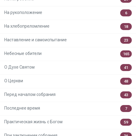
На рукоположение
6
На хлебопреломление
18
Наставление и самоиспытание
23
Небесные обители
165
О Духе Святом
41
О Церкви
48
Перед началом собрания
43
Последнее время
7
Практическая жизнь с Богом
59
При заключении собрания
36