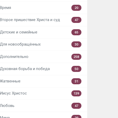
Время
20
Второе пришествие Христа и суд
47
Детские и семейные
65
Для новообращённых
30
Дополнительно
258
Духовная борьба и победа
50
Жатвенные
31
Иисус Христос
139
Любовь
47
Мама
29