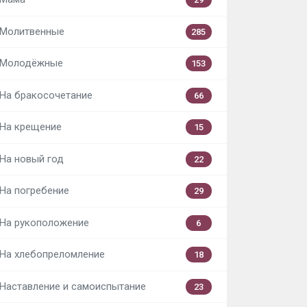
Молитвенные
285
Молодёжные
153
На бракосочетание
66
На крещение
15
На новый год
22
На погребение
29
На рукоположение
6
На хлебопреломление
18
Наставление и самоиспытание
23