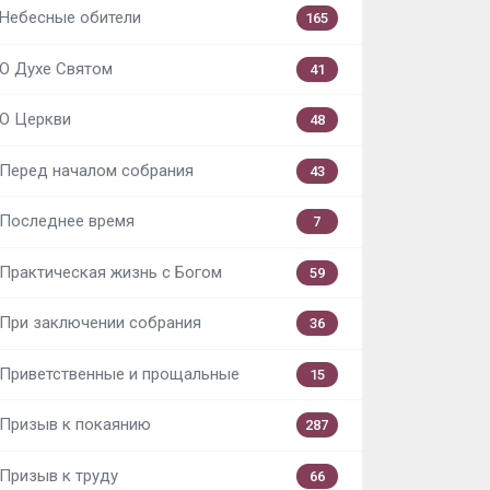
Небесные обители
165
О Духе Святом
41
О Церкви
48
Перед началом собрания
43
Последнее время
7
Практическая жизнь с Богом
59
При заключении собрания
36
Приветственные и прощальные
15
Призыв к покаянию
287
Призыв к труду
66