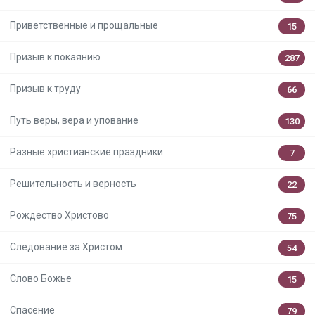
Приветственные и прощальные
15
Призыв к покаянию
287
Призыв к труду
66
Путь веры, вера и упование
130
Разные христианские праздники
7
Решительность и верность
22
Рождество Христово
75
Следование за Христом
54
Слово Божье
15
Спасение
79