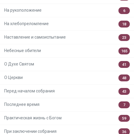
На рукоположение
6
На хлебопреломление
18
Наставление и самоиспытание
23
Небесные обители
165
О Духе Святом
41
О Церкви
48
Перед началом собрания
43
Последнее время
7
Практическая жизнь с Богом
59
При заключении собрания
36