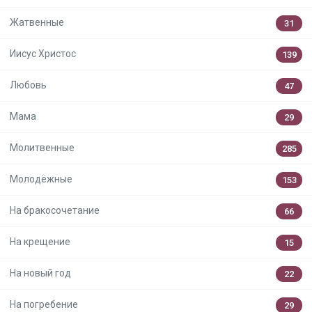
Жатвенные
31
Иисус Христос
139
Любовь
47
Мама
29
Молитвенные
285
Молодёжные
153
На бракосочетание
66
На крещение
15
На новый год
22
На погребение
29