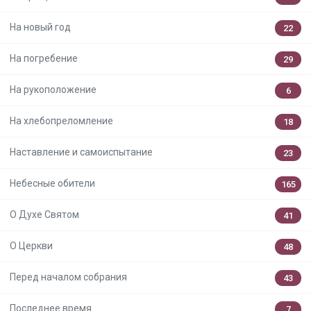
На новый год
22
На погребение
29
На рукоположение
6
На хлебопреломление
18
Наставление и самоиспытание
23
Небесные обители
165
О Духе Святом
41
О Церкви
48
Перед началом собрания
43
Последнее время
7