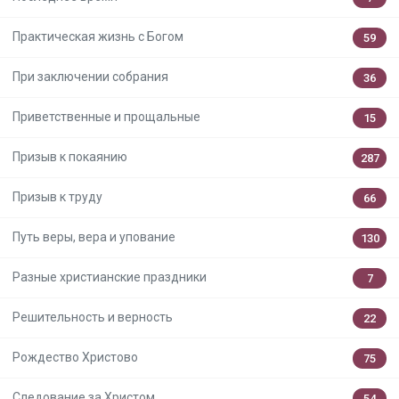
Практическая жизнь с Богом
59
При заключении собрания
36
Приветственные и прощальные
15
Призыв к покаянию
287
Призыв к труду
66
Путь веры, вера и упование
130
Разные христианские праздники
7
Решительность и верность
22
Рождество Христово
75
Следование за Христом
54