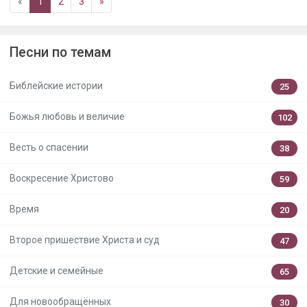
«
1
2
3
»
Песни по темам
Библейские истории
25
Божья любовь и величие
102
Весть о спасении
38
Воскресение Христово
59
Время
20
Второе пришествие Христа и суд
47
Детские и семейные
65
Для новообращённых
30