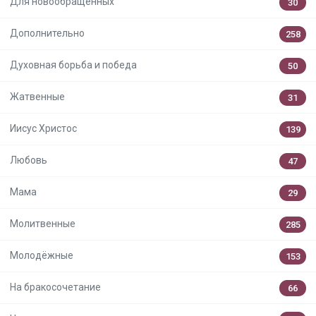
Для новообращённых
30
Дополнительно
258
Духовная борьба и победа
50
Жатвенные
31
Иисус Христос
139
Любовь
47
Мама
29
Молитвенные
285
Молодёжные
153
На бракосочетание
66