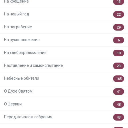
На крещение
15
На новый год
22
На погребение
29
На рукоположение
6
На хлебопреломление
18
Наставление и самоиспытание
23
Небесные обители
165
О Духе Святом
41
О Церкви
48
Перед началом собрания
43