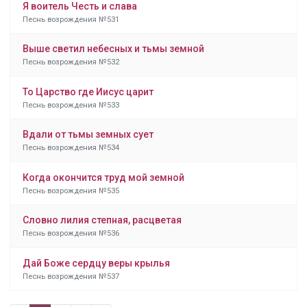
Я воитель Честь и слава
Песнь возрождения №531
Выше светил небесных и тьмы земной
Песнь возрождения №532
То Царство где Иисус царит
Песнь возрождения №533
Вдали от тьмы земных сует
Песнь возрождения №534
Когда окончится труд мой земной
Песнь возрождения №535
Словно лилия степная, расцветая
Песнь возрождения №536
Дай Боже сердцу веры крылья
Песнь возрождения №537