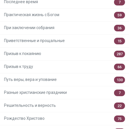
Последнее время
7
Практическая жизнь с Богом
59
При заключении собрания
36
Приветственные и прощальные
15
Призыв к покаянию
287
Призыв к труду
66
Путь веры, вера и упование
130
Разные христианские праздники
7
Решительность и верность
22
Рождество Христово
75