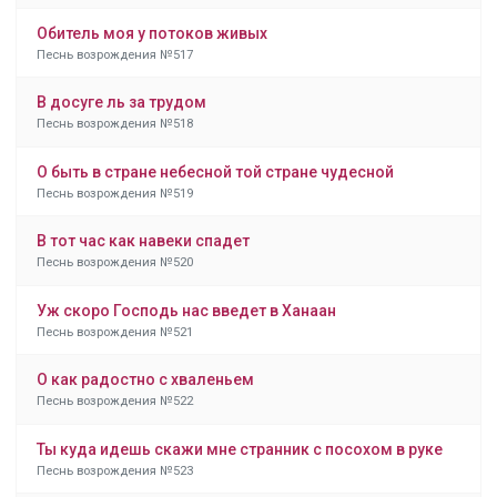
Обитель моя у потоков живых
Песнь возрождения №517
В досуге ль за трудом
Песнь возрождения №518
О быть в стране небесной той стране чудесной
Песнь возрождения №519
В тот час как навеки спадет
Песнь возрождения №520
Уж скоро Господь нас введет в Ханаан
Песнь возрождения №521
О как радостно с хваленьем
Песнь возрождения №522
Ты куда идешь скажи мне странник с посохом в руке
Песнь возрождения №523