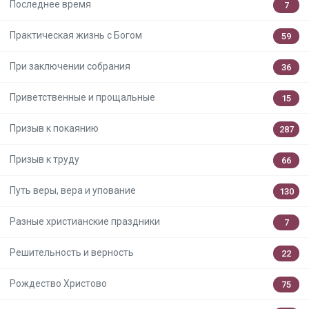
Последнее время
7
Практическая жизнь с Богом
59
При заключении собрания
36
Приветственные и прощальные
15
Призыв к покаянию
287
Призыв к труду
66
Путь веры, вера и упование
130
Разные христианские праздники
7
Решительность и верность
22
Рождество Христово
75