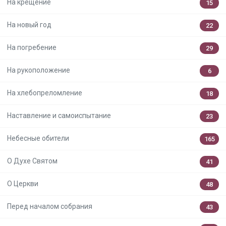
На крещение
15
На новый год
22
На погребение
29
На рукоположение
6
На хлебопреломление
18
Наставление и самоиспытание
23
Небесные обители
165
О Духе Святом
41
О Церкви
48
Перед началом собрания
43