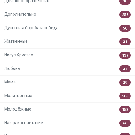
Для новообращённых
30
Дополнительно
258
Духовная борьба и победа
50
Жатвенные
31
Иисус Христос
139
Любовь
47
Мама
29
Молитвенные
285
Молодёжные
153
На бракосочетание
66