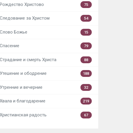
Рождество Христово
75
Следование за Христом
54
Слово Божье
15
Спасение
79
Страдание и смерть Христа
88
Утешение и ободрение
188
Утренние и вечерние
32
Хвала и благодарение
219
Христианская радость
67