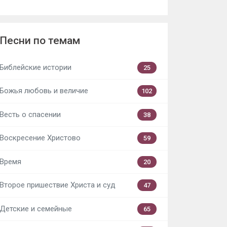
Песни по темам
Библейские истории
25
Божья любовь и величие
102
Весть о спасении
38
Воскресение Христово
59
Время
20
Второе пришествие Христа и суд
47
Детские и семейные
65