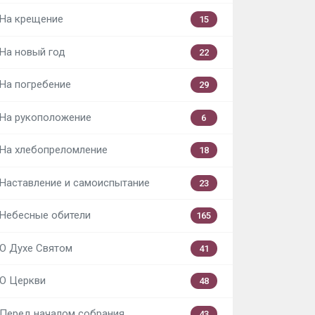
На крещение
15
На новый год
22
На погребение
29
На рукоположение
6
На хлебопреломление
18
Наставление и самоиспытание
23
Небесные обители
165
О Духе Святом
41
О Церкви
48
Перед началом собрания
43