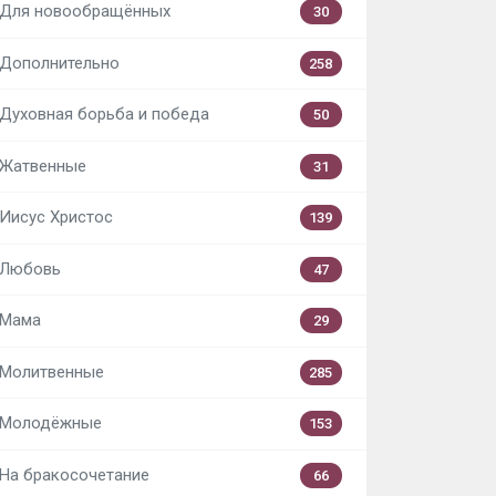
Для новообращённых
30
Дополнительно
258
Духовная борьба и победа
50
Жатвенные
31
Иисус Христос
139
Любовь
47
Мама
29
Молитвенные
285
Молодёжные
153
На бракосочетание
66