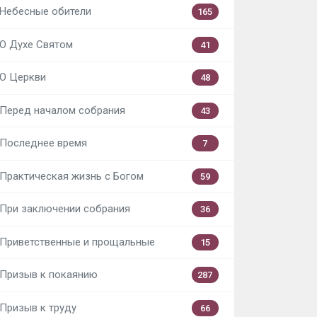
Небесные обители
165
О Духе Святом
41
О Церкви
48
Перед началом собрания
43
Последнее время
7
Практическая жизнь с Богом
59
При заключении собрания
36
Приветственные и прощальные
15
Призыв к покаянию
287
Призыв к труду
66