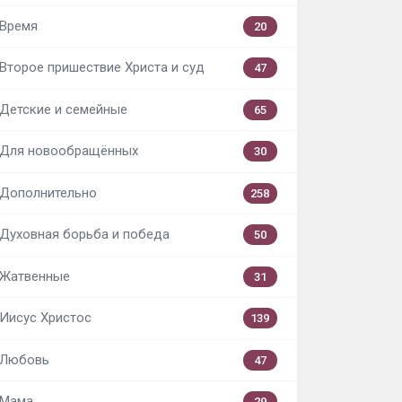
Время
20
Второе пришествие Христа и суд
47
Детские и семейные
65
Для новообращённых
30
Дополнительно
258
Духовная борьба и победа
50
Жатвенные
31
Иисус Христос
139
Любовь
47
Мама
29