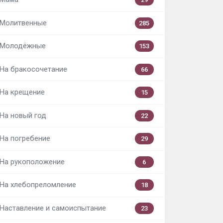
Молитвенные
285
Молодёжные
153
На бракосочетание
66
На крещение
15
На новый год
22
На погребение
29
На рукоположение
6
На хлебопреломление
18
Наставление и самоиспытание
23