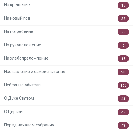
На крещение
15
На новый год
22
На погребение
29
На рукоположение
6
На хлебопреломление
18
Наставление и самоиспытание
23
Небесные обители
165
О Духе Святом
41
О Церкви
48
Перед началом собрания
43