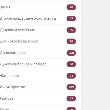
Время
20
Второе пришествие Христа и суд
47
Детские и семейные
65
Для новообращённых
30
Дополнительно
258
Духовная борьба и победа
50
Жатвенные
31
Иисус Христос
139
Любовь
47
Мама
29