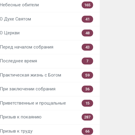
Небесные обители
165
О Духе Святом
41
О Церкви
48
Перед началом собрания
43
Последнее время
7
Практическая жизнь с Богом
59
При заключении собрания
36
Приветственные и прощальные
15
Призыв к покаянию
287
Призыв к труду
66