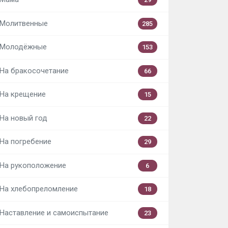
Молитвенные
285
Молодёжные
153
На бракосочетание
66
На крещение
15
На новый год
22
На погребение
29
На рукоположение
6
На хлебопреломление
18
Наставление и самоиспытание
23