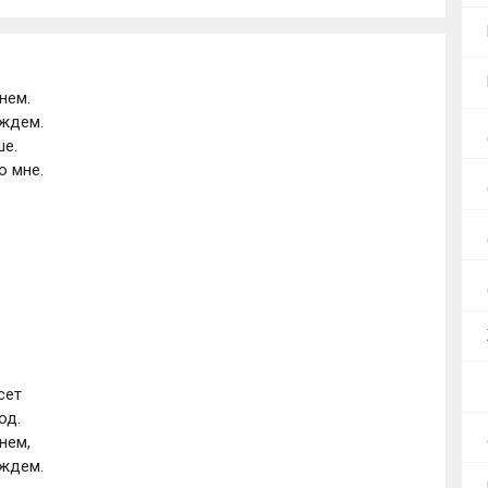
нем. 
ждем. 
е. 
о мне.
сет 
од. 
нем, 
 ждем.