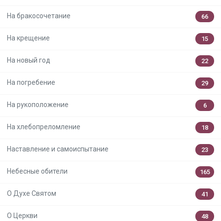
На бракосочетание
66
На крещение
15
На новый год
22
На погребение
29
На рукоположение
6
На хлебопреломление
18
Наставление и самоиспытание
23
Небесные обители
165
О Духе Святом
41
О Церкви
48