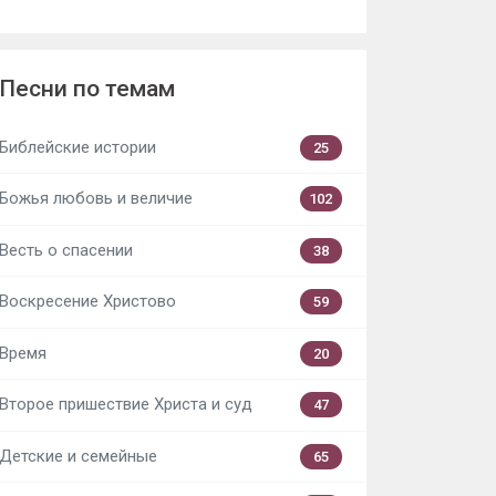
Песни по темам
Библейские истории
25
Божья любовь и величие
102
Весть о спасении
38
Воскресение Христово
59
Время
20
Второе пришествие Христа и суд
47
Детские и семейные
65