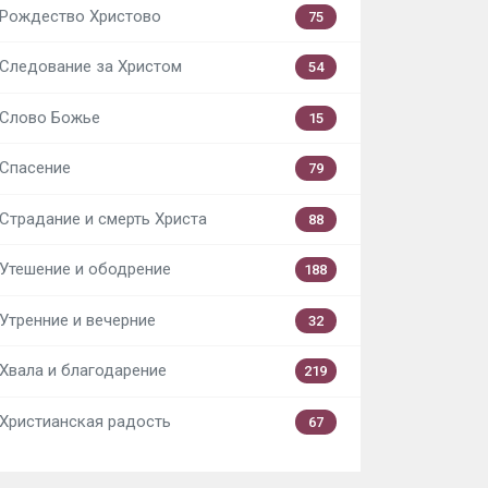
Рождество Христово
75
Следование за Христом
54
Слово Божье
15
Спасение
79
Страдание и смерть Христа
88
Утешение и ободрение
188
Утренние и вечерние
32
Хвала и благодарение
219
Христианская радость
67