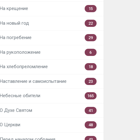
На крещение
15
На новый год
22
На погребение
29
На рукоположение
6
На хлебопреломление
18
Наставление и самоиспытание
23
Небесные обители
165
О Духе Святом
41
О Церкви
48
Перед началом собрания
43