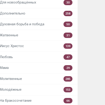
Для новообращённых
30
Дополнительно
258
Духовная борьба и победа
50
Жатвенные
31
Иисус Христос
139
Любовь
47
Мама
29
Молитвенные
285
Молодёжные
153
На бракосочетание
66