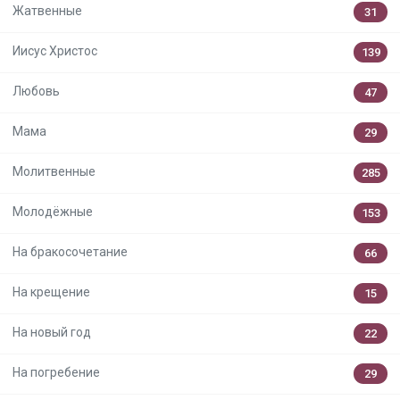
Жатвенные
31
Иисус Христос
139
Любовь
47
Мама
29
Молитвенные
285
Молодёжные
153
На бракосочетание
66
На крещение
15
На новый год
22
На погребение
29