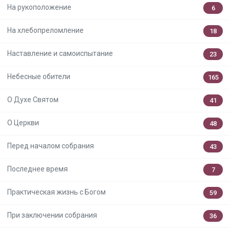
На рукоположение
6
На хлебопреломление
18
Наставление и самоиспытание
23
Небесные обители
165
О Духе Святом
41
О Церкви
48
Перед началом собрания
43
Последнее время
7
Практическая жизнь с Богом
59
При заключении собрания
36