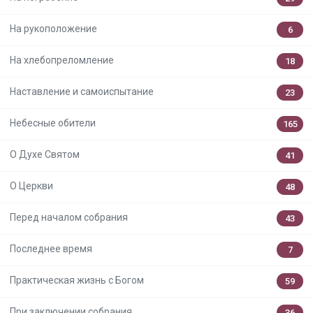
На рукоположение
6
На хлебопреломление
18
Наставление и самоиспытание
23
Небесные обители
165
О Духе Святом
41
О Церкви
48
Перед началом собрания
43
Последнее время
7
Практическая жизнь с Богом
59
При заключении собрания
36