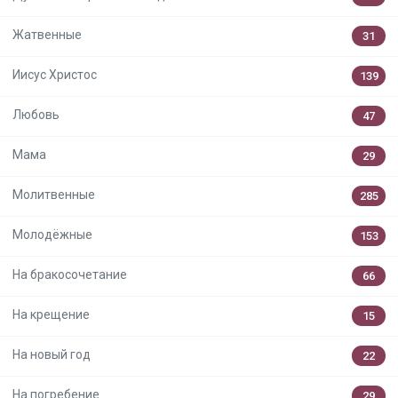
Жатвенные
31
Иисус Христос
139
Любовь
47
Мама
29
Молитвенные
285
Молодёжные
153
На бракосочетание
66
На крещение
15
На новый год
22
На погребение
29