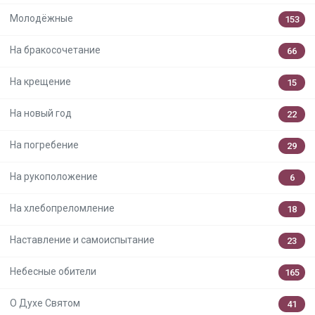
Молодёжные
153
На бракосочетание
66
На крещение
15
На новый год
22
На погребение
29
На рукоположение
6
На хлебопреломление
18
Наставление и самоиспытание
23
Небесные обители
165
О Духе Святом
41