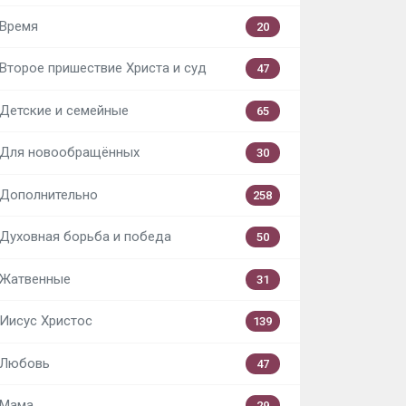
Время
20
Второе пришествие Христа и суд
47
Детские и семейные
65
Для новообращённых
30
Дополнительно
258
Духовная борьба и победа
50
Жатвенные
31
Иисус Христос
139
Любовь
47
Мама
29