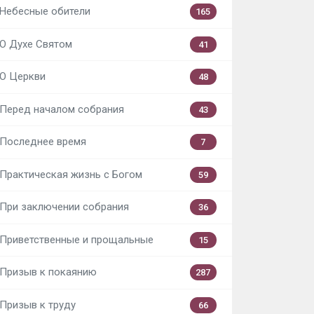
Небесные обители
165
О Духе Святом
41
О Церкви
48
Перед началом собрания
43
Последнее время
7
Практическая жизнь с Богом
59
При заключении собрания
36
Приветственные и прощальные
15
Призыв к покаянию
287
Призыв к труду
66