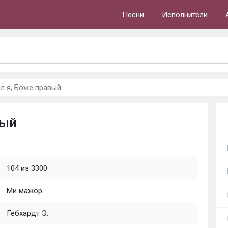
Песни
Исполнители
ал я, Боже правый
вый
104 из 3300
Ми мажор
Гебхардт Э.