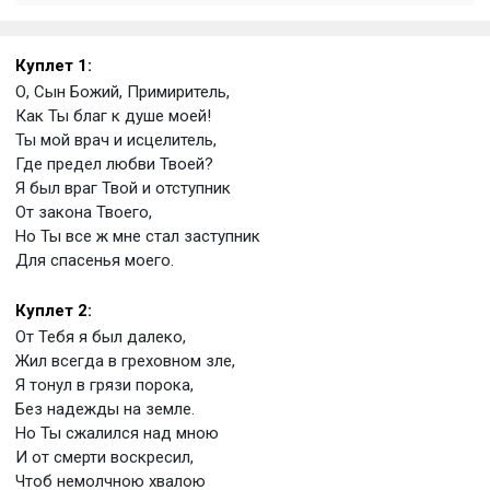
Куплет 1:
О, Сын Божий, Примиритель,
Как Ты благ к душе моей!
Ты мой врач и исцелитель,
Где предел любви Твоей?
Я был враг Твой и отступник
От закона Твоего,
Но Ты все ж мне стал заступник
Для спасенья моего.
Куплет 2:
От Тебя я был далеко,
Жил всегда в греховном зле,
Я тонул в грязи порока,
Без надежды на земле.
Но Ты сжалился над мною
И от смерти воскресил,
Чтоб немолчною хвалою