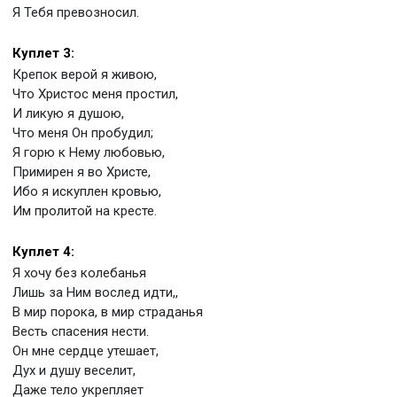
Я Тебя превозносил.
Куплет 3:
Крепок верой я живою,
Что Христос меня простил,
И ликую я душою,
Что меня Он пробудил;
Я горю к Нему любовью,
Примирен я во Христе,
Ибо я искуплен кровью,
Им пролитой на кресте.
Куплет 4:
Я хочу без колебанья
Лишь за Ним вослед идти,,
В мир порока, в мир страданья
Весть спасения нести.
Он мне сердце утешает,
Дух и душу веселит,
Даже тело укрепляет