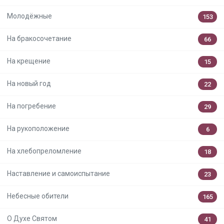
Молодёжные
153
На бракосочетание
66
На крещение
15
На новый год
22
На погребение
29
На рукоположение
6
На хлебопреломление
18
Наставление и самоиспытание
23
Небесные обители
165
О Духе Святом
41