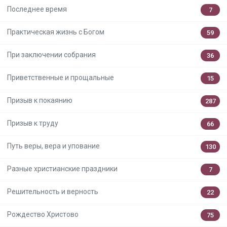
Последнее время
7
Практическая жизнь с Богом
59
При заключении собрания
36
Приветственные и прощальные
15
Призыв к покаянию
287
Призыв к труду
66
Путь веры, вера и упование
130
Разные христианские праздники
7
Решительность и верность
22
Рождество Христово
75