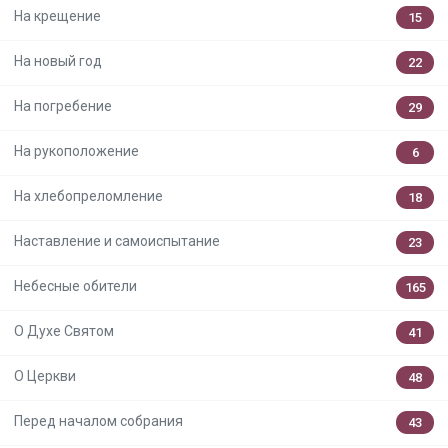
На крещение
15
На новый год
22
На погребение
29
На рукоположение
6
На хлебопреломление
18
Наставление и самоиспытание
23
Небесные обители
165
О Духе Святом
41
О Церкви
48
Перед началом собрания
43