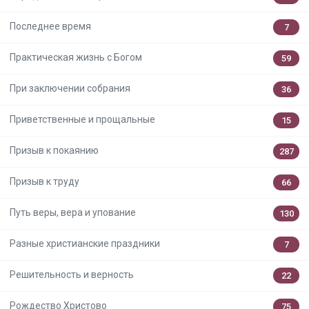
Последнее время
7
Практическая жизнь с Богом
59
При заключении собрания
36
Приветственные и прощальные
15
Призыв к покаянию
287
Призыв к труду
66
Путь веры, вера и упование
130
Разные христианские праздники
7
Решительность и верность
22
Рождество Христово
75