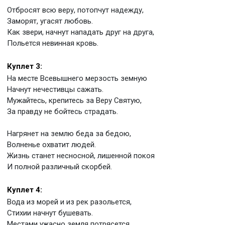
Отбросят всю веру, потопчут надежду,
Заморят, угасят любовь.
Как звери, начнут нападать друг на друга,
Польется невинная кровь.
Куплет 3:
На месте Всевышнего мерзость земную
Начнут нечестивцы сажать.
Мужайтесь, крепитесь за Веру Святую,
За правду не бойтесь страдать.
Нагрянет на землю беда за бедою,
Волненье охватит людей.
Жизнь станет несносной, лишенной покоя
И полной различный скорбей.
Куплет 4:
Вода из морей и из рек разольется,
Стихии начнут бушевать.
Местами ужасно земля потрясется,