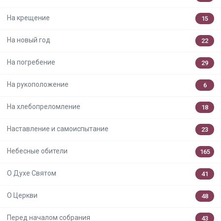
На крещение
15
На новый год
22
На погребение
29
На рукоположение
6
На хлебопреломление
18
Наставление и самоиспытание
23
Небесные обители
165
О Духе Святом
41
О Церкви
48
Перед началом собрания
43